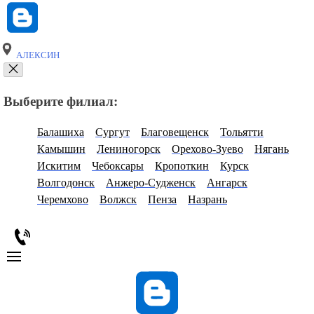
АЛЕКСИН
Выберите филиал:
Балашиха
Сургут
Благовещенск
Тольятти
Камышин
Лениногорск
Орехово-Зуево
Нягань
Искитим
Чебоксары
Кропоткин
Курск
Волгодонск
Анжеро-Судженск
Ангарск
Черемхово
Волжск
Пенза
Назрань