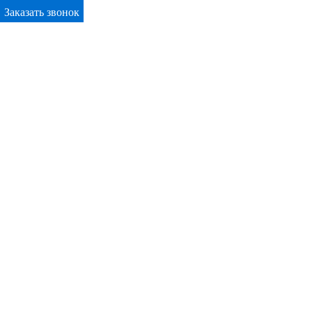
Заказать звонок
Primary Menu
Окна ПВХ в Алексине
Отправьте заявку в период действия акции!
и получите бонус.