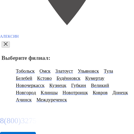
АЛЕКСИН
Выберите филиал:
Тобольск
Омск
Златоуст
Ульяновск
Тула
Белебей
Кстово
Будённовск
Кумертау
Новочеркасск
Кузнецк
Губкин
Великий
Новгород
Клинцы
Новотроицк
Ковров
Донецк
Ачинск
Междуреченск
8(800)3275280