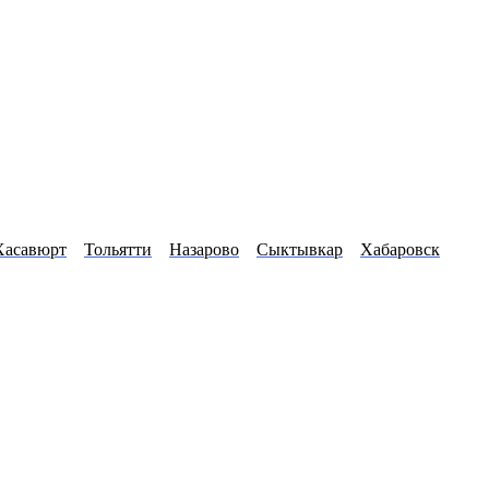
Хасавюрт
Тольятти
Назарово
Сыктывкар
Хабаровск