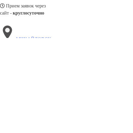
Прием заявок через
сайт -
круглосуточно
МИХАЙЛОВСК
Выберите филиал:
Наро-Фоминск
Петергоф
Прокопьевск
Снежинск
Пятигорск
Чита
Рыбинск
Раменское
Троицк
Сос
8(800)3275280
Заказать звонок
Окна в Михайловске
Профили
Ст