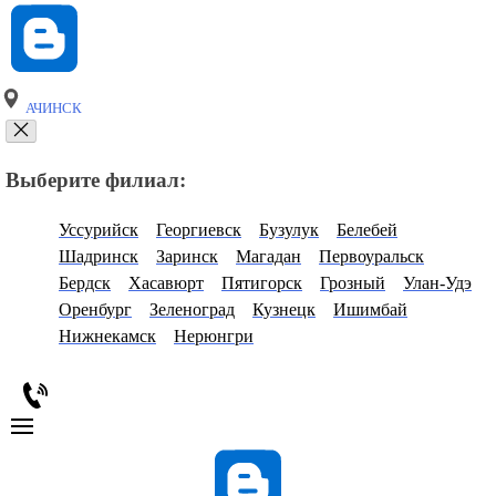
АЧИНСК
Выберите филиал:
Уссурийск
Георгиевск
Бузулук
Белебей
Шадринск
Заринск
Магадан
Первоуральск
Бердск
Хасавюрт
Пятигорск
Грозный
Улан-Удэ
Оренбург
Зеленоград
Кузнецк
Ишимбай
Нижнекамск
Нерюнгри