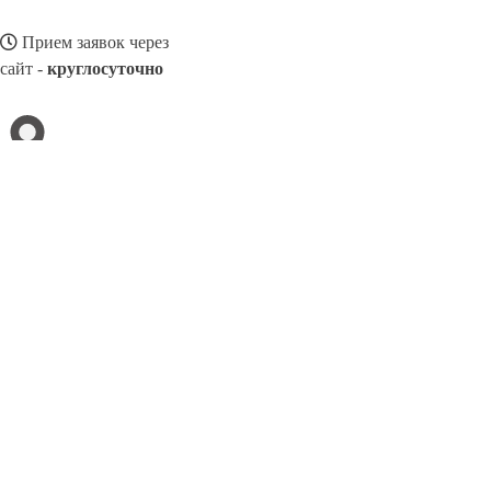
Прием заявок через
сайт -
круглосуточно
АРМАВИР
Выберите филиал:
Муром
Брянск
Электросталь
Тольятти
Хасавюрт
Михайловка
Кропоткин
Асбест
8(800)3275280
Заказать звонок
Благоустройство в Армавире
Памятники
Ограды
Укладка плитки
Цен