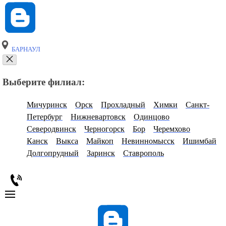
БАРНАУЛ
Выберите филиал:
Мичуринск
Орск
Прохладный
Химки
Санкт-
Петербург
Нижневартовск
Одинцово
Северодвинск
Черногорск
Бор
Черемхово
Канск
Выкса
Майкоп
Невинномысск
Ишимбай
Долгопрудный
Заринск
Ставрополь