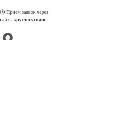
Прием заявок через
сайт -
круглосуточно
БЕРДСК
Выберите филиал:
Славянск-на-Кубани
Ижевск
Искитим
Кинешма
Б
Фрязино
Ессентуки
Нефтеюганск
8(800)3275280
Заказать звонок
Балконные рамы в Бердске
Виды
Цены
Сотрудничество
Контакты