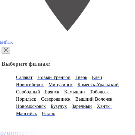
БИЙСК
Выберите филиал:
Салават
Новый Уренгой
Тверь
Елец
Новосибирск
Минусинск
Каменск-Уральский
Свободный
Брянск
Камышин
Тобольск
Норильск
Северодвинск
Вышний Волочек
Новомосковск
Бузулук
Заречный
Ханты-
Мансийск
Рязань
8(800)3275280