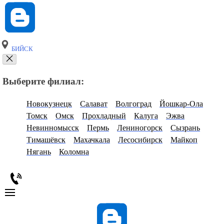
БИЙСК
Выберите филиал:
Новокузнецк
Салават
Волгоград
Йошкар-Ола
Томск
Омск
Прохладный
Калуга
Эжва
Невинномысск
Пермь
Лениногорск
Сызрань
Тимашёвск
Махачкала
Лесосибирск
Майкоп
Нягань
Коломна