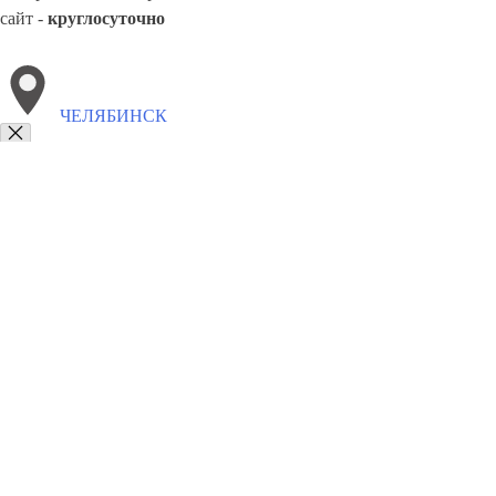
сайт -
круглосуточно
ЧЕЛЯБИНСК
Выберите филиал:
Щекино
Якутск
Черемхово
Черногорск
Электрост
Череповец
Чусовой
Ярцево
8(800)3275280
Заказать звонок
Памятники в Челябинске
Гранитные
Мраморные
Цены
Сотрудничест