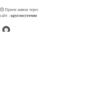
Прием заявок через
сайт -
круглосуточно
ЧЕРКЕССК
Выберите филиал:
Элиста
Щекино
Ярославль
Энгельс
Шуя
Чистоп
Чехов
Ярцево
8(800)3275280
Заказать звонок
Натяжные потолки в Черкесске
Назначение
Виды
Цены
Сотрудничест