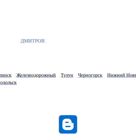
ДМИТРОВ
линск
Железнодорожный
Тулун
Черногорск
Нижний Нов
нодольск