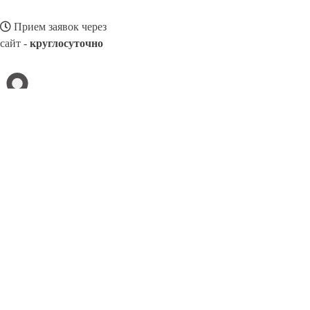
Прием заявок через
сайт -
круглосуточно
ДМИТРОВ
Выберите филиал:
Хабаровск
Прокопьевск
Новокузнецк
Междуреченс
Невинномысск
Саранск
Кунгур
Тимашёвск
Щёлко
8(800)3275280
Заказать звонок
Благоустройство в Дмитрове
Памятники
Ограды
Укладка плитки
Цен