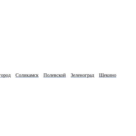
город
Соликамск
Полевской
Зеленоград
Щекино