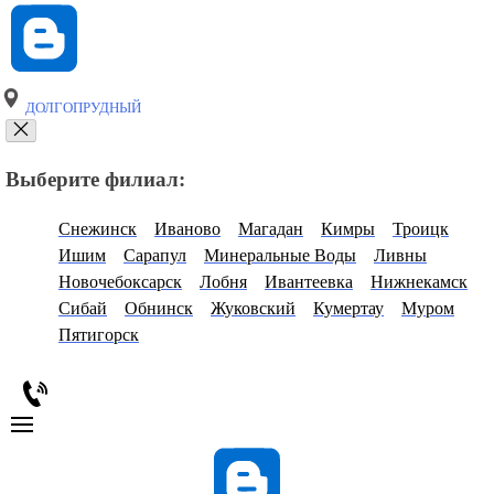
ДОЛГОПРУДНЫЙ
Выберите филиал:
Снежинск
Иваново
Магадан
Кимры
Троицк
Ишим
Сарапул
Минеральные Воды
Ливны
Новочебоксарск
Лобня
Ивантеевка
Нижнекамск
Сибай
Обнинск
Жуковский
Кумертау
Муром
Пятигорск