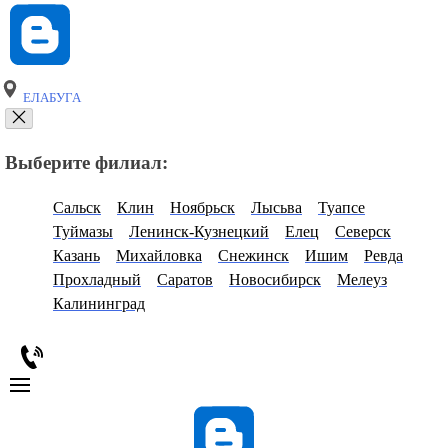
ЕЛАБУГА
Выберите филиал:
Сальск
Клин
Ноябрьск
Лысьва
Туапсе
Туймазы
Ленинск-Кузнецкий
Елец
Северск
Казань
Михайловка
Снежинск
Ишим
Ревда
Прохладный
Саратов
Новосибирск
Мелеуз
Калининград