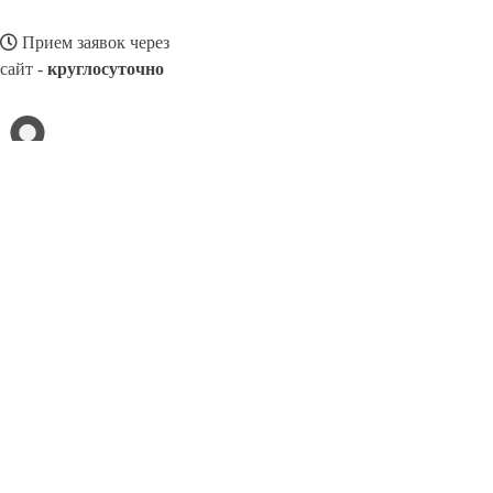
Прием заявок через
сайт -
круглосуточно
ЕЛЕЦ
Выберите филиал:
Назрань
Сыктывкар
Северодвинск
Салехард
Колп
Минусинск
Ливны
Находка
Кропоткин
Рязань
8(800)3275280
Заказать звонок
Натяжные потолки в Ельце
Назначение
Виды
Цены
Сотрудничество
К