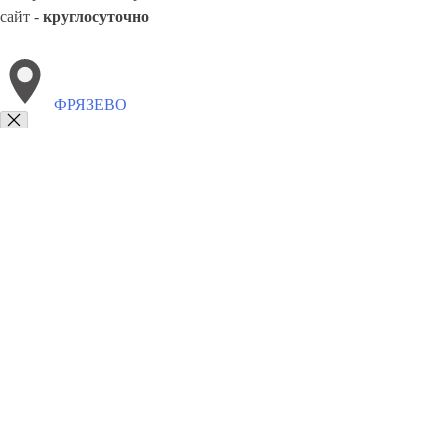
сайт -
круглосуточно
ФРЯЗЕВО
Выберите филиал:
Чита
Черемхово
Ханты-Мансийск
Химки
Эжва
Чехов
Черёмушки
Хабаровск
8(800)3275280
Заказать звонок
Памятники в Фрязево
Гранитные
Мраморные
Цены
Сотрудничество