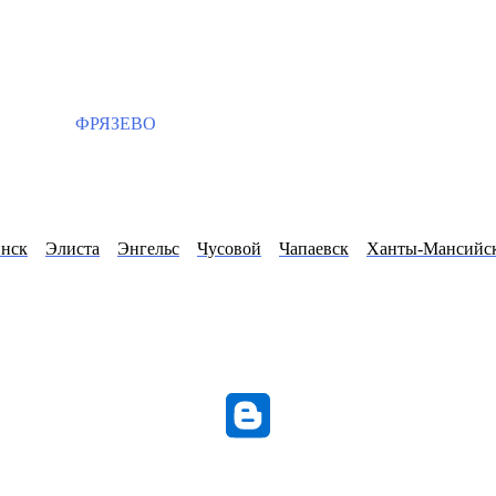
ФРЯЗЕВО
инск
Элиста
Энгельс
Чусовой
Чапаевск
Ханты-Мансийс