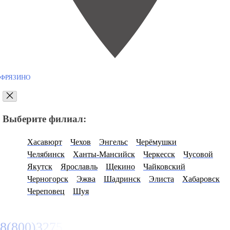
ФРЯЗИНО
Выберите филиал:
Хасавюрт
Чехов
Энгельс
Черёмушки
Челябинск
Ханты-Мансийск
Черкесск
Чусовой
Якутск
Ярославль
Щекино
Чайковский
Черногорск
Эжва
Шадринск
Элиста
Хабаровск
Череповец
Шуя
8(800)3275280