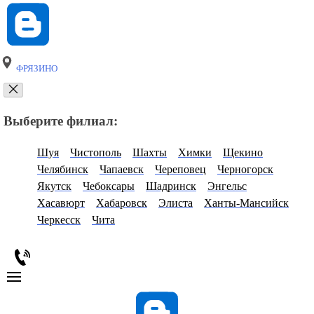
ФРЯЗИНО
Выберите филиал:
Шуя
Чистополь
Шахты
Химки
Щекино
Челябинск
Чапаевск
Череповец
Черногорск
Якутск
Чебоксары
Шадринск
Энгельс
Хасавюрт
Хабаровск
Элиста
Ханты-Мансийск
Черкесск
Чита