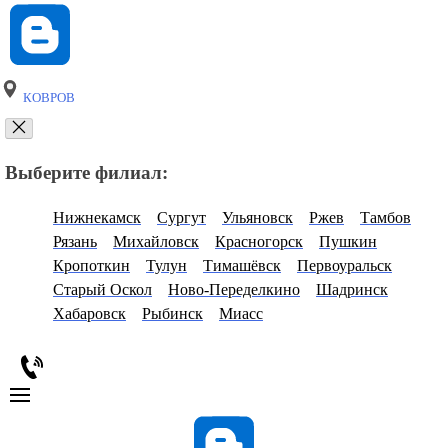
КОВРОВ
Выберите филиал:
Нижнекамск
Сургут
Ульяновск
Ржев
Тамбов
Рязань
Михайловск
Красногорск
Пушкин
Кропоткин
Тулун
Тимашёвск
Первоуральск
Старый Оскол
Ново-Переделкино
Шадринск
Хабаровск
Рыбинск
Миасс