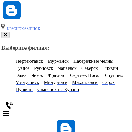
КРАСНОКАМЕНСК
Выберите филиал:
Нефтеюганск
Мурманск
Набережные Челны
Туапсе
Рубцовск
Чапаевск
Северск
Тихвин
Эжва
Чехов
Фрязино
Сергиев Посад
Ступино
Минусинск
Мичуринск
Михайловск
Саров
Пушкин
Славянск-на-Кубани