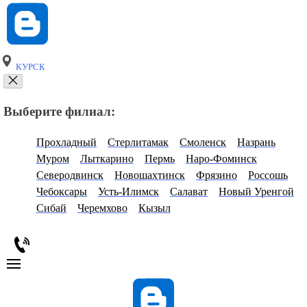
КУРСК
Выберите филиал:
Прохладный
Стерлитамак
Смоленск
Назрань
Муром
Лыткарино
Пермь
Наро-Фоминск
Северодвинск
Новошахтинск
Фрязино
Россошь
Чебоксары
Усть-Илимск
Салават
Новый Уренгой
Сибай
Черемхово
Кызыл