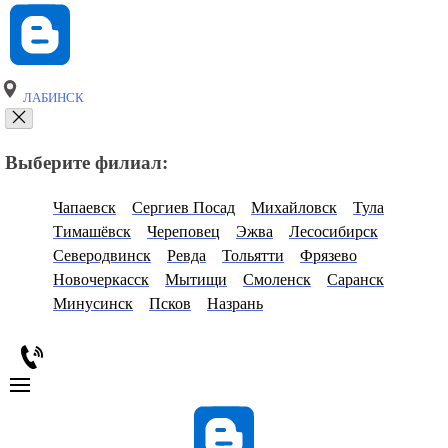
ЛАБИНСК
Выберите филиал:
Чапаевск
Сергиев Посад
Михайловск
Тула
Тимашёвск
Череповец
Эжва
Лесосибирск
Северодвинск
Ревда
Тольятти
Фрязево
Новочеркасск
Мытищи
Смоленск
Саранск
Минусинск
Псков
Назрань