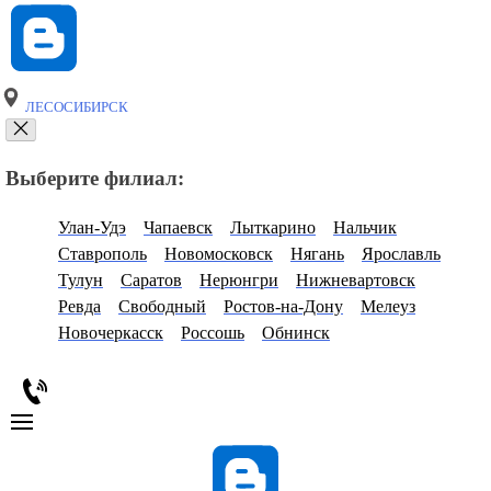
ЛЕСОСИБИРСК
Выберите филиал:
Улан-Удэ
Чапаевск
Лыткарино
Нальчик
Ставрополь
Новомосковск
Нягань
Ярославль
Тулун
Саратов
Нерюнгри
Нижневартовск
Ревда
Свободный
Ростов-на-Дону
Мелеуз
Новочеркасск
Россошь
Обнинск