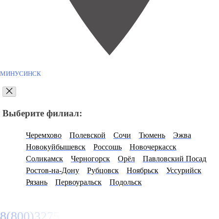
МИНУСИНСК
Выберите филиал:
Черемхово
Полевской
Сочи
Тюмень
Эжва
Новокуйбышевск
Россошь
Новочеркасск
Соликамск
Черногорск
Орёл
Павловский Посад
Ростов-на-Дону
Рубцовск
Ноябрьск
Уссурийск
Рязань
Первоуральск
Подольск
8(800)3275280