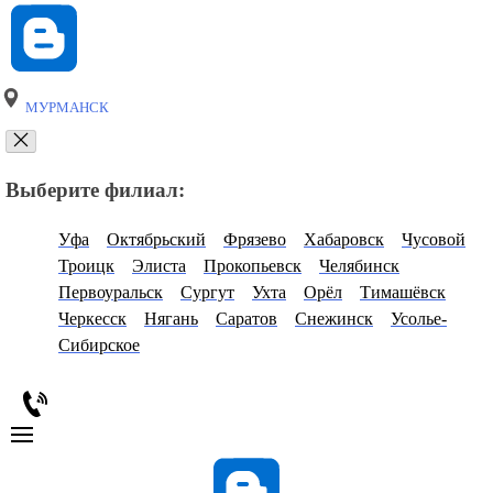
МУРМАНСК
Выберите филиал:
Уфа
Октябрьский
Фрязево
Хабаровск
Чусовой
Троицк
Элиста
Прокопьевск
Челябинск
Первоуральск
Сургут
Ухта
Орёл
Тимашёвск
Черкесск
Нягань
Саратов
Снежинск
Усолье-
Сибирское