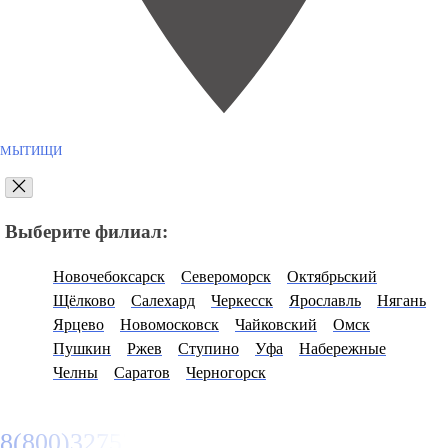
МЫТИЩИ
Выберите филиал:
Новочебоксарск
Североморск
Октябрьский
Щёлково
Салехард
Черкесск
Ярославль
Нягань
Ярцево
Новомосковск
Чайковский
Омск
Пушкин
Ржев
Ступино
Уфа
Набережные
Челны
Саратов
Черногорск
8(800)3275280