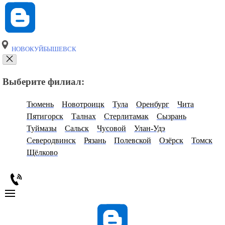
НОВОКУЙБЫШЕВСК
Выберите филиал:
Тюмень
Новотроицк
Тула
Оренбург
Чита
Пятигорск
Талнах
Стерлитамак
Сызрань
Туймазы
Сальск
Чусовой
Улан-Удэ
Северодвинск
Рязань
Полевской
Озёрск
Томск
Щёлково