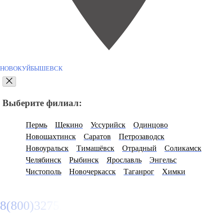
НОВОКУЙБЫШЕВСК
Выберите филиал:
Пермь
Щекино
Уссурийск
Одинцово
Новошахтинск
Саратов
Петрозаводск
Новоуральск
Тимашёвск
Отрадный
Соликамск
Челябинск
Рыбинск
Ярославль
Энгельс
Чистополь
Новочеркасск
Таганрог
Химки
8(800)3275280