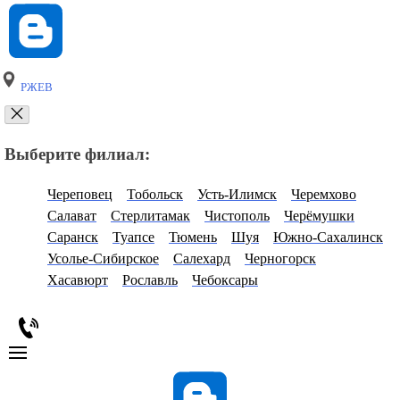
РЖЕВ
Выберите филиал:
Череповец
Тобольск
Усть-Илимск
Черемхово
Салават
Стерлитамак
Чистополь
Черёмушки
Саранск
Туапсе
Тюмень
Шуя
Южно-Сахалинск
Усолье-Сибирское
Салехард
Черногорск
Хасавюрт
Рославль
Чебоксары