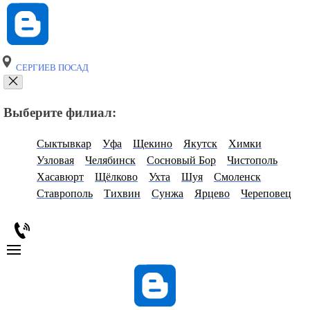
СЕРГИЕВ ПОСАД
Выберите филиал:
Сыктывкар
Уфа
Щекино
Якутск
Химки
Узловая
Челябинск
Сосновый Бор
Чистополь
Хасавюрт
Щёлково
Ухта
Шуя
Смоленск
Ставрополь
Тихвин
Сунжа
Ярцево
Череповец