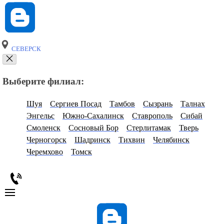
СЕВЕРСК
Выберите филиал:
Шуя
Сергиев Посад
Тамбов
Сызрань
Талнах
Энгельс
Южно-Сахалинск
Ставрополь
Сибай
Смоленск
Сосновый Бор
Стерлитамак
Тверь
Черногорск
Шадринск
Тихвин
Челябинск
Черемхово
Томск