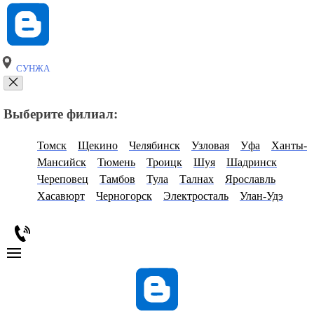
СУНЖА
Выберите филиал:
Томск
Щекино
Челябинск
Узловая
Уфа
Ханты-
Мансийск
Тюмень
Троицк
Шуя
Шадринск
Череповец
Тамбов
Тула
Талнах
Ярославль
Хасавюрт
Черногорск
Электросталь
Улан-Удэ