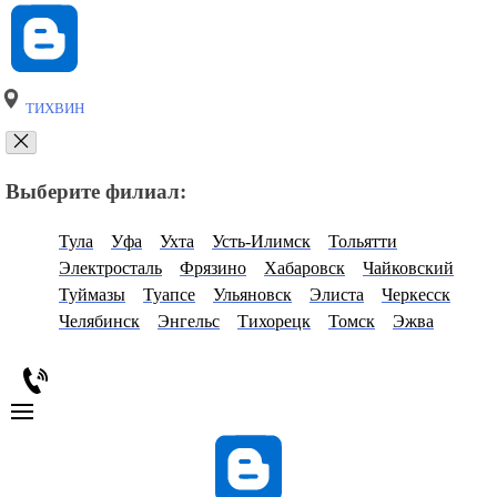
ТИХВИН
Выберите филиал:
Тула
Уфа
Ухта
Усть-Илимск
Тольятти
Электросталь
Фрязино
Хабаровск
Чайковский
Туймазы
Туапсе
Ульяновск
Элиста
Черкесск
Челябинск
Энгельс
Тихорецк
Томск
Эжва