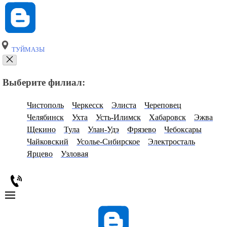
ТУЙМАЗЫ
Выберите филиал:
Чистополь
Черкесск
Элиста
Череповец
Челябинск
Ухта
Усть-Илимск
Хабаровск
Эжва
Щекино
Тула
Улан-Удэ
Фрязево
Чебоксары
Чайковский
Усолье-Сибирское
Электросталь
Ярцево
Узловая