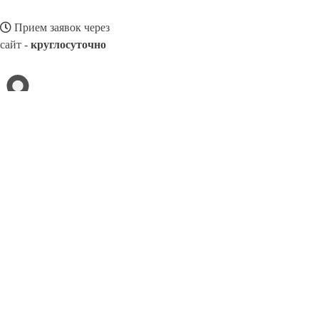
Прием заявок через
сайт -
круглосуточно
УФА
Выберите филиал:
Чусовой
Черногорск
Чита
Чехов
Ухта
Фрязино
Череповец
Элиста
Щёлково
Эжва
8(800)3275280
Заказать звонок
Похоронное бюро в Уфе
Услуги
Каталог товаров
Цены
Сотрудничест