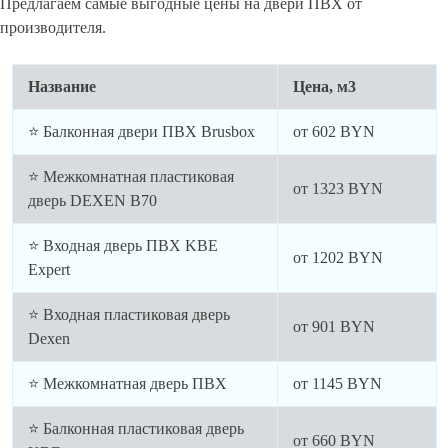
Предлагаем самые выгодные цены на двери ПВХ от
производителя.
Название
Цена, м3
⭐ Балконная двери ПВХ Brusbox
от
602
BYN
⭐ Межкомнатная пластиковая
от
1323
BYN
дверь DEXEN B70
⭐ Входная дверь ПВХ KBE
от
1202
BYN
Expert
⭐ Входная пластиковая дверь
от
901
BYN
Dexen
⭐ Межкомнатная дверь ПВХ
от
1145
BYN
⭐ Балконная пластиковая дверь
от
660
BYN