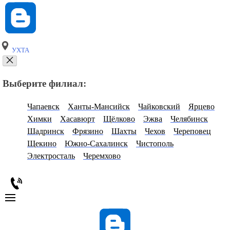
УХТА
Выберите филиал:
Чапаевск
Ханты-Мансийск
Чайковский
Ярцево
Химки
Хасавюрт
Щёлково
Эжва
Челябинск
Шадринск
Фрязино
Шахты
Чехов
Череповец
Щекино
Южно-Сахалинск
Чистополь
Электросталь
Черемхово