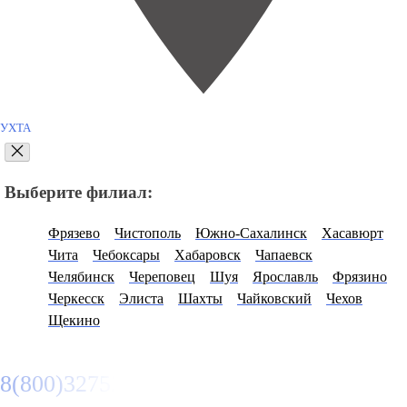
УХТА
Выберите филиал:
Фрязево
Чистополь
Южно-Сахалинск
Хасавюрт
Чита
Чебоксары
Хабаровск
Чапаевск
Челябинск
Череповец
Шуя
Ярославль
Фрязино
Черкесск
Элиста
Шахты
Чайковский
Чехов
Щекино
8(800)3275280