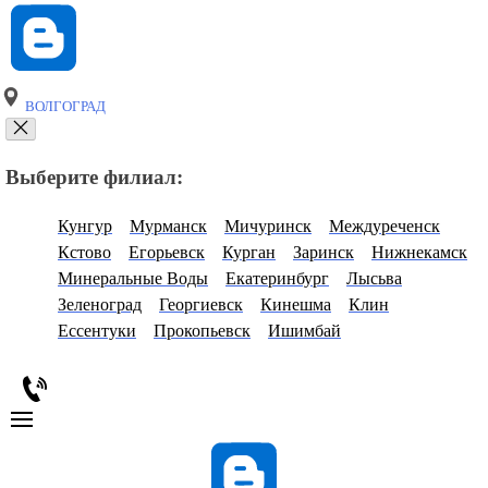
ВОЛГОГРАД
Выберите филиал:
Кунгур
Мурманск
Мичуринск
Междуреченск
Кстово
Егорьевск
Курган
Заринск
Нижнекамск
Минеральные Воды
Екатеринбург
Лысьва
Зеленоград
Георгиевск
Кинешма
Клин
Ессентуки
Прокопьевск
Ишимбай