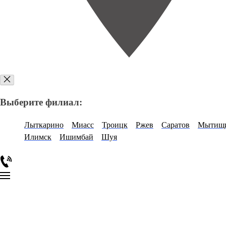
Выберите филиал:
Лыткарино
Миасс
Троицк
Ржев
Саратов
Мытищ
Илимск
Ишимбай
Шуя