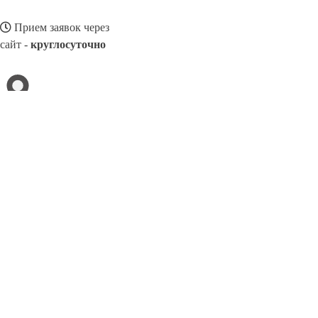
Прием заявок через
сайт -
круглосуточно
ВОСКРЕСЕНСК
Выберите филиал:
Липецк
Ливны
Нерюнгри
Тимашёвск
Георгиевск
Улан-Удэ
Тобольск
Ейск
Новочеркасск
8(800)3275280
Заказать звонок
Балконные рамы в Воскресенске
Виды
Цены
Сотрудничество
Контак