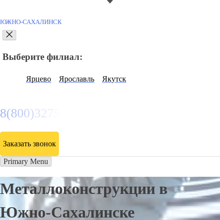
ЮЖНО-САХАЛИНСК
Выберите филиал:
Ярцево
Ярославль
Якутск
8(800)3275280
Заказать звонок
Primary Menu
Металлоконструкции в
Южно-Сахалинске