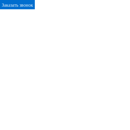
Заказать звонок
Primary Menu
Окна ПВХ в Кингисеппе
Отправьте заявку в период действия акции!
и получите бонус.