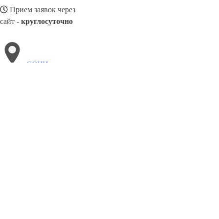
Прием заявок через
сайт -
круглосуточно
СОЧИ
Выберите филиал:
Хабаровск
Чайковский
Чехов
Ханты-Мансийск
Ст
Тобольск
Черемхово
Чистополь
8(800)3275280
Заказать звонок
Окна в Сочи
Профили
Ст