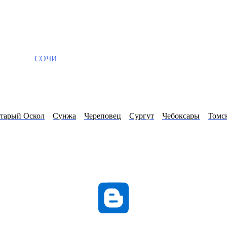
СОЧИ
тарый Оскол
Сунжа
Череповец
Сургут
Чебоксары
Томс