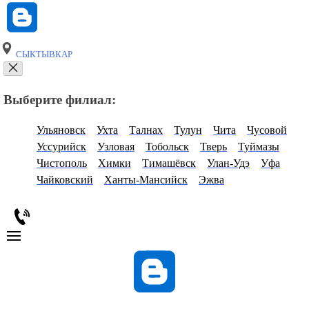
СЫКТЫВКАР
Выберите филиал:
Ульяновск
Ухта
Талнах
Тулун
Чита
Чусовой
Уссурийск
Узловая
Тобольск
Тверь
Туймазы
Чистополь
Химки
Тимашёвск
Улан-Удэ
Уфа
Чайковский
Ханты-Мансийск
Эжва