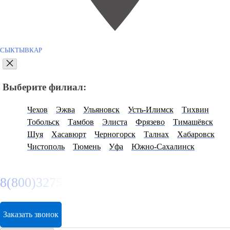
СЫКТЫВКАР
Выберите филиал:
Чехов
Эжва
Ульяновск
Усть-Илимск
Тихвин
Тобольск
Тамбов
Элиста
Фрязево
Тимашёвск
Шуя
Хасавюрт
Черногорск
Талнах
Хабаровск
Чистополь
Тюмень
Уфа
Южно-Сахалинск
8(800)3275280
Заказать звонок