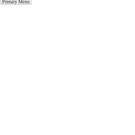
Primary Menu
Окна ПВХ в Сыктывкаре
Отправьте заявку в период действия акции!
и получите бонус.