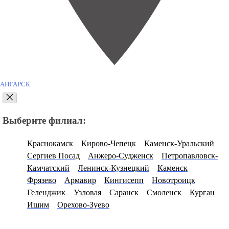
АНГАРСК
Выберите филиал:
Краснокамск
Кирово-Чепецк
Каменск-Уральский
Сергиев Посад
Анжеро-Судженск
Петропавловск-
Камчатский
Ленинск-Кузнецкий
Каменск
Фрязево
Армавир
Кингисепп
Новотроицк
Геленджик
Узловая
Саранск
Смоленск
Курган
Ишим
Орехово-Зуево