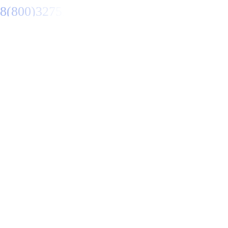
8(800)3275280
Заказать звонок
Primary Menu
Металлоконструкции в
Ангарске
Отправьте заявку в период действия акции!
и получите бонус.