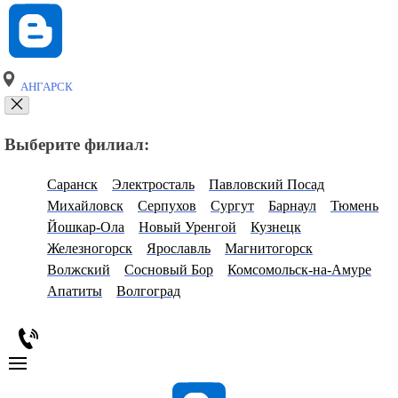
АНГАРСК
Выберите филиал:
Саранск
Электросталь
Павловский Посад
Михайловск
Серпухов
Сургут
Барнаул
Тюмень
Йошкар-Ола
Новый Уренгой
Кузнецк
Железногорск
Ярославль
Магнитогорск
Волжский
Сосновый Бор
Комсомольск-на-Амуре
Апатиты
Волгоград