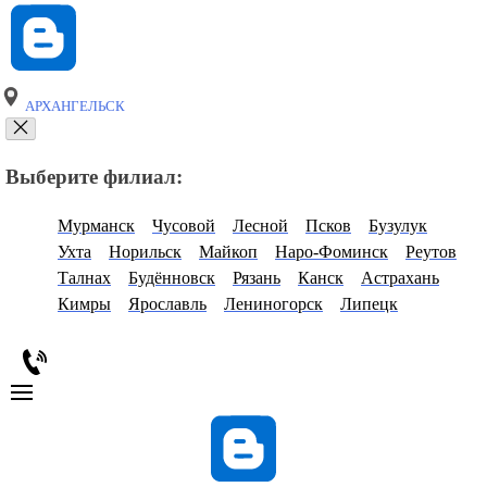
АРХАНГЕЛЬСК
Выберите филиал:
Мурманск
Чусовой
Лесной
Псков
Бузулук
Ухта
Норильск
Майкоп
Наро-Фоминск
Реутов
Талнах
Будённовск
Рязань
Канск
Астрахань
Кимры
Ярославль
Лениногорск
Липецк