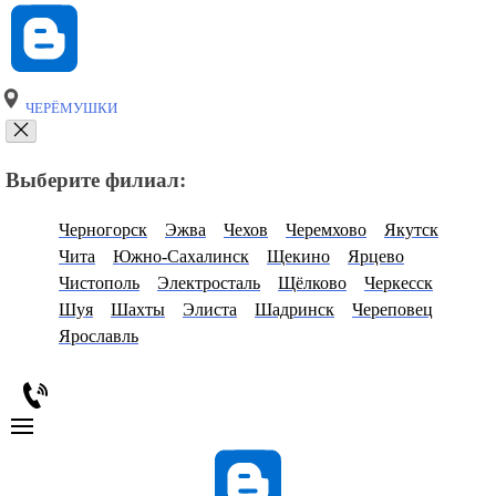
ЧЕРЁМУШКИ
Выберите филиал:
Черногорск
Эжва
Чехов
Черемхово
Якутск
Чита
Южно-Сахалинск
Щекино
Ярцево
Чистополь
Электросталь
Щёлково
Черкесск
Шуя
Шахты
Элиста
Шадринск
Череповец
Ярославль