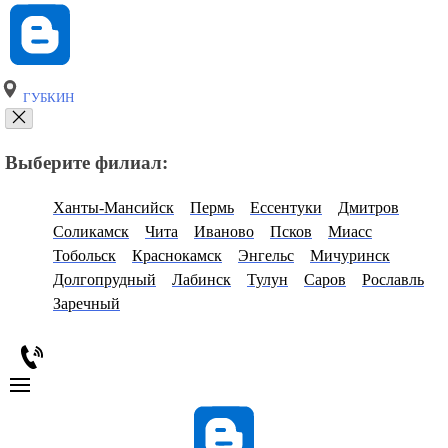
ГУБКИН
Выберите филиал:
Ханты-Мансийск
Пермь
Ессентуки
Дмитров
Соликамск
Чита
Иваново
Псков
Миасс
Тобольск
Краснокамск
Энгельс
Мичуринск
Долгопрудный
Лабинск
Тулун
Саров
Рославль
Заречный