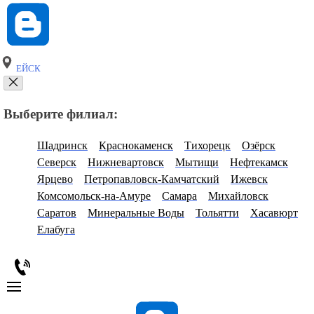
ЕЙСК
Выберите филиал:
Шадринск
Краснокаменск
Тихорецк
Озёрск
Северск
Нижневартовск
Мытищи
Нефтекамск
Ярцево
Петропавловск-Камчатский
Ижевск
Комсомольск-на-Амуре
Самара
Михайловск
Саратов
Минеральные Воды
Тольятти
Хасавюрт
Елабуга