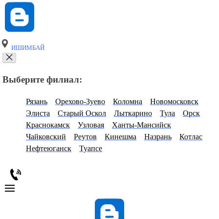
ИШИМБАЙ
Выберите филиал:
Рязань
Орехово-Зуево
Коломна
Новомосковск
Элиста
Старый Оскол
Лыткарино
Тула
Орск
Краснокамск
Узловая
Ханты-Мансийск
Чайковский
Реутов
Кинешма
Назрань
Котлас
Нефтеюганск
Туапсе