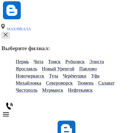
МАХАЧКАЛА
Выберите филиал:
Пермь
Чита
Томск
Рубцовск
Элиста
Ярославль
Новый Уренгой
Павлово
Новочеркасск
Тула
Черёмушки
Уфа
Михайловка
Североморск
Тюмень
Салават
Чистополь
Мурманск
Нефтекамск