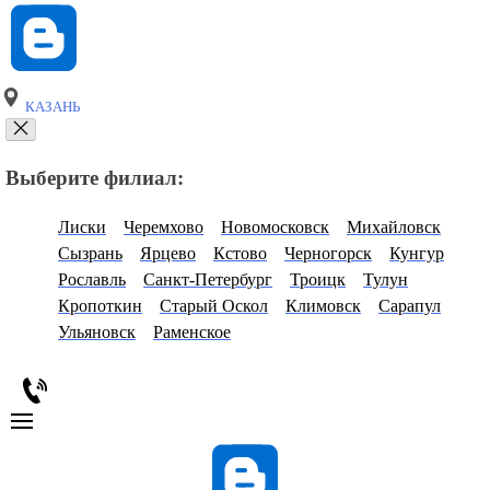
КАЗАНЬ
Выберите филиал:
Лиски
Черемхово
Новомосковск
Михайловск
Сызрань
Ярцево
Кстово
Черногорск
Кунгур
Рославль
Санкт-Петербург
Троицк
Тулун
Кропоткин
Старый Оскол
Климовск
Сарапул
Ульяновск
Раменское