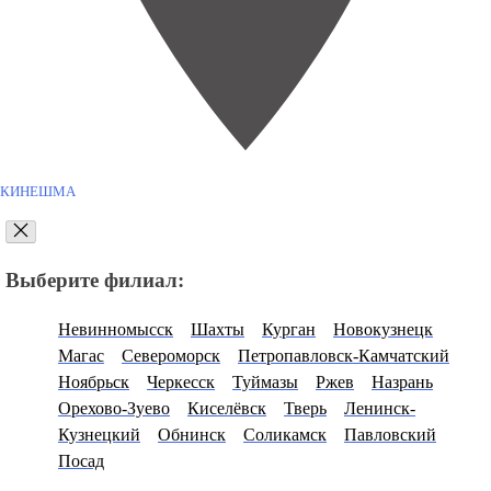
КИНЕШМА
Выберите филиал:
Невинномысск
Шахты
Курган
Новокузнецк
Магас
Североморск
Петропавловск-Камчатский
Ноябрьск
Черкесск
Туймазы
Ржев
Назрань
Орехово-Зуево
Киселёвск
Тверь
Ленинск-
Кузнецкий
Обнинск
Соликамск
Павловский
Посад