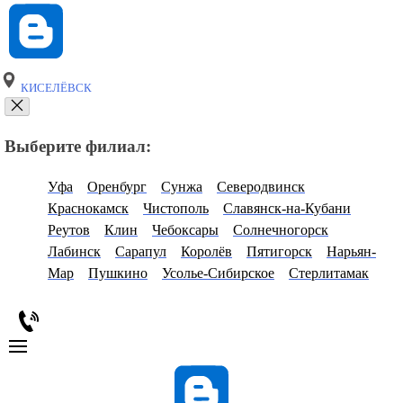
КИСЕЛЁВСК
Выберите филиал:
Уфа
Оренбург
Сунжа
Северодвинск
Краснокамск
Чистополь
Славянск-на-Кубани
Реутов
Клин
Чебоксары
Солнечногорск
Лабинск
Сарапул
Королёв
Пятигорск
Нарьян-
Мар
Пушкино
Усолье-Сибирское
Стерлитамак