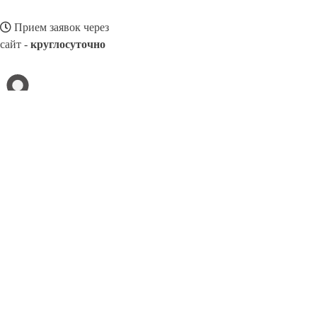
Прием заявок через
сайт -
круглосуточно
КОМСОМОЛЬСК-НА-АМУРЕ
Выберите филиал:
Солнечногорск
Тобольск
Омск
Краснокаменск
Си
Оскол
Курган
Красноярск
Мытищи
8(800)3275280
Заказать звонок
Двери ПВХ в Комсомольске-на-Амуре
Виды
Цены
Сотрудничество
К