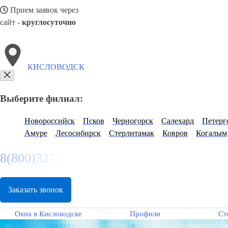
Прием заявок через
сайт -
круглосуточно
КИСЛОВОДСК
Выберите филиал:
Новороссийск
Псков
Черногорск
Салехард
Петерг
Амуре
Лесосибирск
Стерлитамак
Ковров
Когалым
8(800)3275280
Заказать звонок
Окна в Кисловодске
Профили
Ст