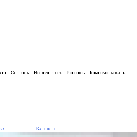
хта
Сызрань
Нефтеюганск
Россошь
Комсомольск-на-
во
Контакты