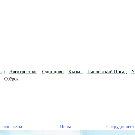
оф
Электросталь
Одинцово
Кызыл
Павловский Посад
У
Озёрск
еклопакеты
Цены
Сотрудничест